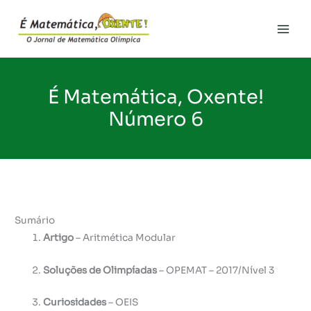
Ir
para
Main
o
conteúdo
Men
É Matemática, Oxente!
Número 6
Sumário
Artigo
– Aritmética Modular
Soluções de Olimpíadas
– OPEMAT – 2017/Nível 3
Curiosidades
– OEIS