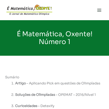
Ir
para
Main
o
conteúdo
Men
É Matemática, Oxente!
Número 1
Sumário
Artigo
– Aplicando Pick em questões de Olimpíadas
Soluções de Olimpíadas
– OPEMAT – 2016/Nível 1
Curiosidades
– Detexify