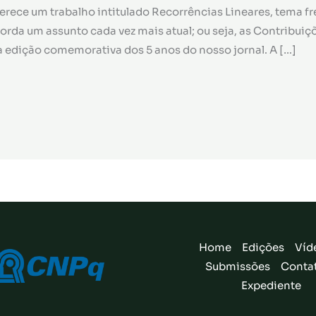
ferece um trabalho intitulado Recorrências Lineares, tema f
rda um assunto cada vez mais atual; ou seja, as Contribuiç
a edição comemorativa dos 5 anos do nosso jornal. A […]
Home
Edições
Víd
Submissões
Conta
Expediente