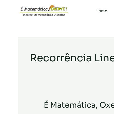
Ir
para
Home
o
conteúdo
Recorrência Lin
É Matemática, Ox