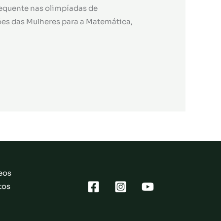
requente nas olimpíadas de
ões das Mulheres para a Matemática,
eos
tos