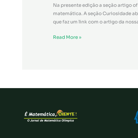
Na presente edição a seção artigo o
matemática. A seção Curiosidade abo
que faz um link com o artigo da noss
É
Read More »
Matemática,
Oxente!
Número
23