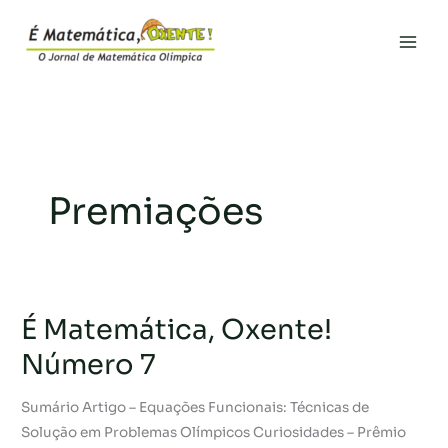
Ir
para
Main
o
conteúdo
Men
Premiações
É Matemática, Oxente!
Número 7
Sumário Artigo – Equações Funcionais: Técnicas de
Solução em Problemas Olímpicos Curiosidades – Prêmio